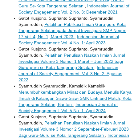
Guru Se-Kota Tangerang Selatan
,
Indonesian Journal of
Society Engagement: Vol. 2 No. 3: Desember 2021
Gatot Kusjono, Suprianto Suprianto, Syamruddin
Syamruddin,
Pelatihan Publikasi Ilmiah Guru-guru Kota
Tangerang Selatan pada Jurnal Investigasi SMP Negeri
17 Vol. 4, No. 1, Maret 2023
,
Indonesian Journal of
Society Engagement: Vol. 4 No. 1: April 2023
Gatot Kusjono, Suprianto Suprianto, Syamruddin
Syamruddin,
Pelatihan Penulisan Naskah Ilmiah Jurnal
Investigasi Volume 3 Nomor 1 Maret – Juni 2022 bagi
Guru-guru se Kota Tangerang Selatan
,
Indonesian
Journal of Society Engagement: Vol. 3 No. 2: Agustus
2022
Syamruddin Syamruddin, Kamsidik Kamsidik,
Menumbuhkembangkan Minat dan Budaya Menulis Karya
Ilmiah di Kalangan Siswa-Siswi SMK Link and Match, Kota
Tangerang Selatan, Banten
,
Indonesian Journal of
Society Engagement: Vol. 5 No. 1: April 2024
Gatot Kusjono, Suprianto Suprianto, Syamruddin
Syamruddin,
Pelatihan Penulisan Naskah Ilmiah Jurnal
Investigasi Volume 3 Nomor 2 September-Februari 2023
Bagi Guru-Guru se Kota Tangerang Selatan
,
Indonesian