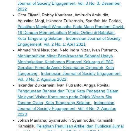
Journal of Society Engagement: Vol. 3 No. 3: Desember
2022
Citra Eliyani, Robby Kharisma, Amirudin Amirudin,
Agustina Mogi, Iskandar Zulkarnain, Syarifah Ida Farida,
Pelatihan Menjadi Wirausaha Pada Masa Pandemi Covid-
19 Dengan Memanfaatkan Media Online di Babakan,
Kota Tangerang Selatan
,
Indonesian Journal of Society
Engagement: Vol. 2 No. 1: April 2021
Ahmad Yani Nasution, Nefo Indra Nizar, Ivan Putranto,
Menumbuhkan Minat Berwirausaha Sebagai Upaya
Meningkatkan Ketahanan Ekonomi Keluarga di PAC
Gerakan Pemuda Ansor Kecamatan Cipondoh, Kota
Tangerang
,
Indonesian Journal of Society Engagement:
Vol. 3 No. 2: Agustus 2022
Iskandar Zulkarnain, Ivan Putranto, Angga Rovita,
Penggunaan Bahasa dan Tutur Kata Pedagang Dalam
Melayani Visitor Konsumen pada Objek Wisata Situ
Tandon Ciater, Kota Tangerang Selatan
,
Indonesian
Journal of Society Engagement: Vol. 4 No. 2: Agustus
2023
Johan Maulana, Syamruddin Syamruddin, Kamsidik
Kamsidik,
Pelatihan Penulisan Artikel dan Publikasi Jurnal