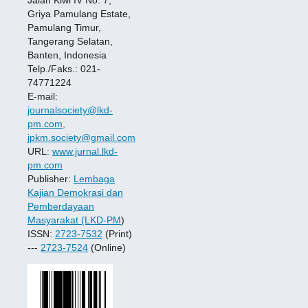
Jalan Kiwi IV No. 7,
Griya Pamulang Estate,
Pamulang Timur,
Tangerang Selatan,
Banten, Indonesia
Telp./Faks.: 021-
74771224
E-mail:
journalsociety@lkd-
pm.com,
jpkm.society@gmail.com
URL:
www.jurnal.lkd-
pm.com
Publisher:
Lembaga
Kajian Demokrasi dan
Pemberdayaan
Masyarakat (LKD-PM
)
ISSN:
2723-7532
(Print)
---
2723-7524
(Online)