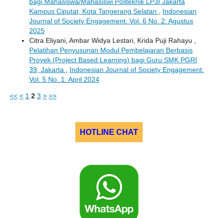
bagi Mahasiswa/Mahasiswi Politeknik LP3I Jakarta
Kampus Ciputat, Kota Tangerang Selatan
,
Indonesian
Journal of Society Engagement: Vol. 6 No. 2: Agustus
2025
Citra Eliyani, Ambar Widya Lestari, Krida Puji Rahayu ,
Pelatihan Penyusunan Modul Pembelajaran Berbasis
Proyek (Project Based Learning) bagi Guru SMK PGRI
39, Jakarta
,
Indonesian Journal of Society Engagement:
Vol. 5 No. 1: April 2024
<<
<
1
2
3
>
>>
HOTLINE CHAT