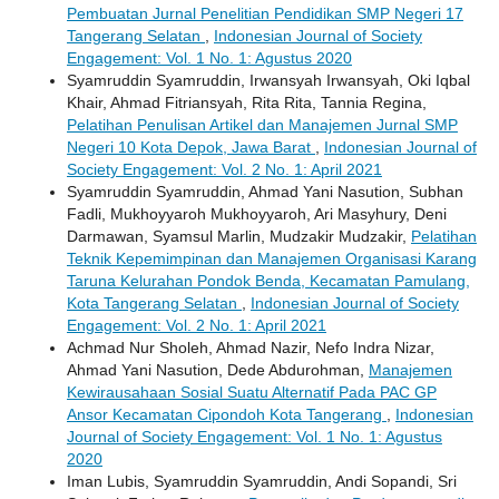
Pembuatan Jurnal Penelitian Pendidikan SMP Negeri 17
Tangerang Selatan
,
Indonesian Journal of Society
Engagement: Vol. 1 No. 1: Agustus 2020
Syamruddin Syamruddin, Irwansyah Irwansyah, Oki Iqbal
Khair, Ahmad Fitriansyah, Rita Rita, Tannia Regina,
Pelatihan Penulisan Artikel dan Manajemen Jurnal SMP
Negeri 10 Kota Depok, Jawa Barat
,
Indonesian Journal of
Society Engagement: Vol. 2 No. 1: April 2021
Syamruddin Syamruddin, Ahmad Yani Nasution, Subhan
Fadli, Mukhoyyaroh Mukhoyyaroh, Ari Masyhury, Deni
Darmawan, Syamsul Marlin, Mudzakir Mudzakir,
Pelatihan
Teknik Kepemimpinan dan Manajemen Organisasi Karang
Taruna Kelurahan Pondok Benda, Kecamatan Pamulang,
Kota Tangerang Selatan
,
Indonesian Journal of Society
Engagement: Vol. 2 No. 1: April 2021
Achmad Nur Sholeh, Ahmad Nazir, Nefo Indra Nizar,
Ahmad Yani Nasution, Dede Abdurohman,
Manajemen
Kewirausahaan Sosial Suatu Alternatif Pada PAC GP
Ansor Kecamatan Cipondoh Kota Tangerang
,
Indonesian
Journal of Society Engagement: Vol. 1 No. 1: Agustus
2020
Iman Lubis, Syamruddin Syamruddin, Andi Sopandi, Sri