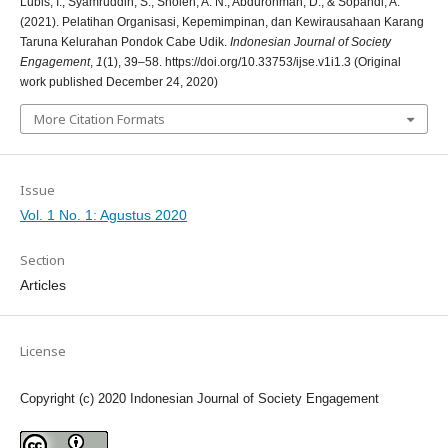
Lubis, I., Syamruddin, S., Sholeh, A. N., Abdurohman, D., & Sopandi, A.
(2021). Pelatihan Organisasi, Kepemimpinan, dan Kewirausahaan Karang
Taruna Kelurahan Pondok Cabe Udik.
Indonesian Journal of Society
Engagement
,
1
(1), 39–58. https://doi.org/10.33753/ijse.v1i1.3 (Original
work published December 24, 2020)
More Citation Formats
Issue
Vol. 1 No. 1: Agustus 2020
Section
Articles
License
Copyright (c) 2020 Indonesian Journal of Society Engagement