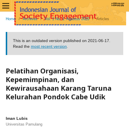
Home
/
Archives
/
Vol. 1 No. 1: Agustus 2020
/
Articles
This is an outdated version published on 2021-06-17.
Read the
most recent version
.
Pelatihan Organisasi,
Kepemimpinan, dan
Kewirausahaan Karang Taruna
Kelurahan Pondok Cabe Udik
Iman Lubis
Universitas Pamulang