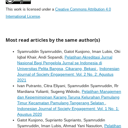
This work is licensed under a
Creative Commons Attribution 4.0
International License
.
Most read articles by the same author(s)
Syamruddin Syamruddin, Gatot Kusjono, Iman Lubis, Oki
Iqbal Khair, Andi Sopandi,
Pelatihan Akreditasi Jurnal
Nasional Bagi Pengelola Jurnal se Indonesia di
Universitas Pelita Bangsa, Cikarang, Bekasi
,
Indonesian
Journal of Society Engagement: Vol. 2 No. 2: Agustus
2021
Ivan Putranto, Citra Eliyani, Syamruddin Syamruddin, Rr
Mardiana Yulianti, Sugeng Widodo,
Pelatihan Manajemen
dan Kepemimpinan Karang Taruna Kelurahan Pamulang
Timur Kecamatan Pamulang Tangerang Selatan
,
Indonesian Journal of Society Engagement: Vol. 1 No. 1:
Agustus 2020
Gatot Kusjono, Suprianto Suprianto, Syamruddin
Syamruddin, Iman Lubis, Ahmad Yani Nasution,
Pelatihan