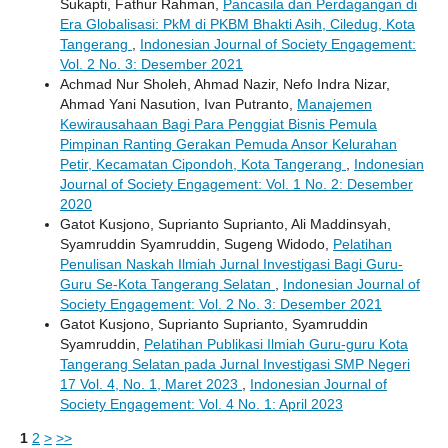
Sukapti, Fathur Rahman,
Pancasila dan Perdagangan di
Era Globalisasi: PkM di PKBM Bhakti Asih, Ciledug, Kota
Tangerang
,
Indonesian Journal of Society Engagement:
Vol. 2 No. 3: Desember 2021
Achmad Nur Sholeh, Ahmad Nazir, Nefo Indra Nizar,
Ahmad Yani Nasution, Ivan Putranto,
Manajemen
Kewirausahaan Bagi Para Penggiat Bisnis Pemula
Pimpinan Ranting Gerakan Pemuda Ansor Kelurahan
Petir, Kecamatan Cipondoh, Kota Tangerang
,
Indonesian
Journal of Society Engagement: Vol. 1 No. 2: Desember
2020
Gatot Kusjono, Suprianto Suprianto, Ali Maddinsyah,
Syamruddin Syamruddin, Sugeng Widodo,
Pelatihan
Penulisan Naskah Ilmiah Jurnal Investigasi Bagi Guru-
Guru Se-Kota Tangerang Selatan
,
Indonesian Journal of
Society Engagement: Vol. 2 No. 3: Desember 2021
Gatot Kusjono, Suprianto Suprianto, Syamruddin
Syamruddin,
Pelatihan Publikasi Ilmiah Guru-guru Kota
Tangerang Selatan pada Jurnal Investigasi SMP Negeri
17 Vol. 4, No. 1, Maret 2023
,
Indonesian Journal of
Society Engagement: Vol. 4 No. 1: April 2023
1
2
>
>>