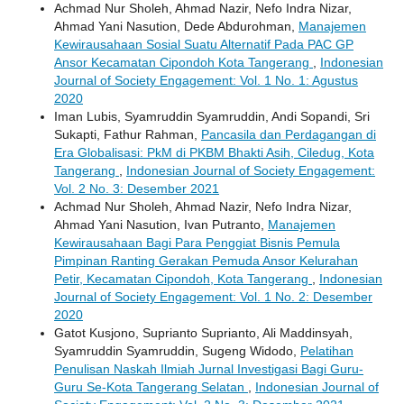
Achmad Nur Sholeh, Ahmad Nazir, Nefo Indra Nizar,
Ahmad Yani Nasution, Dede Abdurohman,
Manajemen
Kewirausahaan Sosial Suatu Alternatif Pada PAC GP
Ansor Kecamatan Cipondoh Kota Tangerang
,
Indonesian
Journal of Society Engagement: Vol. 1 No. 1: Agustus
2020
Iman Lubis, Syamruddin Syamruddin, Andi Sopandi, Sri
Sukapti, Fathur Rahman,
Pancasila dan Perdagangan di
Era Globalisasi: PkM di PKBM Bhakti Asih, Ciledug, Kota
Tangerang
,
Indonesian Journal of Society Engagement:
Vol. 2 No. 3: Desember 2021
Achmad Nur Sholeh, Ahmad Nazir, Nefo Indra Nizar,
Ahmad Yani Nasution, Ivan Putranto,
Manajemen
Kewirausahaan Bagi Para Penggiat Bisnis Pemula
Pimpinan Ranting Gerakan Pemuda Ansor Kelurahan
Petir, Kecamatan Cipondoh, Kota Tangerang
,
Indonesian
Journal of Society Engagement: Vol. 1 No. 2: Desember
2020
Gatot Kusjono, Suprianto Suprianto, Ali Maddinsyah,
Syamruddin Syamruddin, Sugeng Widodo,
Pelatihan
Penulisan Naskah Ilmiah Jurnal Investigasi Bagi Guru-
Guru Se-Kota Tangerang Selatan
,
Indonesian Journal of