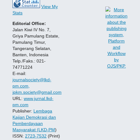
View My
Stats
Editorial Office:
Jalan Kiwi IV No. 7,
Griya Pamulang Estate,
Pamulang Timur,
Tangerang Selatan,
Banten, Indonesia
Telp./Faks.: 021-
74771224
E-mail:
journalsociety@lkd-
pm.com,
jpkm.society@gmail.com
URL:
www.jurnal.lkd-
pm.com
Publisher:
Lembaga
Kajian Demokrasi dan
Pemberdayaan
Masyarakat (LKD-PM
)
ISSN:
2723-7532
(Print)