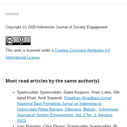
License
Copyright (c) 2020 Indonesian Journal of Society Engagement
This work is licensed under a
Creative Commons Attribution 4.0
International License
.
Most read articles by the same author(s)
Syamruddin Syamruddin, Gatot Kusjono, Iman Lubis, Oki
Iqbal Khair, Andi Sopandi,
Pelatihan Akreditasi Jurnal
Nasional Bagi Pengelola Jurnal se Indonesia di
Universitas Pelita Bangsa, Cikarang, Bekasi
,
Indonesian
Journal of Society Engagement: Vol. 2 No. 2: Agustus
2021
Ivan Putranto, Citra Eliyani, Syamruddin Syamruddin, Rr