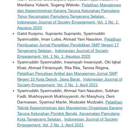
Mardiana Yulianti, Sugeng Widodo,
Pelatihan Manajemen
dan Kepemimpinan Karang Taruna Kelurahan Pamulang
Timur Kecamatan Pamulang Tangerang Selatan
,
Indonesian Journal of Society Engagement: Vol. 1 No. 1:
Agustus 2020
Gatot Kusjono, Suprianto Suprianto, Syamruddin
Syamruddin, Iman Lubis, Ahmad Yani Nasution,
Pelatihan
Pembuatan Jurnal Penelitian Pendidikan SMP Negeri 17
Tangerang Selatan
,
Indonesian Journal of Society
Engagement: Vol. 1 No. 1: Agustus 2020
Syamruddin Syamruddin, Irwansyah Irwansyah, Oki Iqbal
Khair, Ahmad Fitriansyah, Rita Rita, Tannia Regina,
Pelatihan Penulisan Artikel dan Manajemen Jurnal SMP
Negeri 10 Kota Depok, Jawa Barat
,
Indonesian Journal of
Society Engagement: Vol. 2 No. 1: April 2021
Syamruddin Syamruddin, Ahmad Yani Nasution, Subhan
Fadli, Mukhoyyaroh Mukhoyyaroh, Ari Masyhury, Deni
Darmawan, Syamsul Marlin, Mudzakir Mudzakir,
Pelatihan
Teknik Kepemimpinan dan Manajemen Organisasi Karang
Taruna Kelurahan Pondok Benda, Kecamatan Pamulang,
Kota Tangerang Selatan
,
Indonesian Journal of Society
Engagement: Vol. 2 No. 1: April 2021