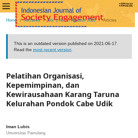
Home
/
Archives
/
Vol. 1 No. 1: Agustus 2020
/
Articles
This is an outdated version published on 2021-06-17.
Read the
most recent version
.
Pelatihan Organisasi,
Kepemimpinan, dan
Kewirausahaan Karang Taruna
Kelurahan Pondok Cabe Udik
Iman Lubis
Universitas Pamulang