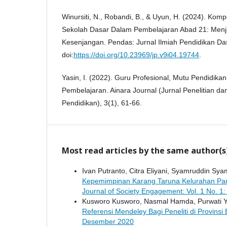
Winursiti, N., Robandi, B., & Uyun, H. (2024). Ko
Sekolah Dasar Dalam Pembelajaran Abad 21: Men
Kesenjangan. Pendas: Jurnal Ilmiah Pendidikan Das
doi:
https://doi.org/10.23969/jp.v9i04.19744
.
Yasin, I. (2022). Guru Profesional, Mutu Pendidik
Pembelajaran. Ainara Journal (Jurnal Penelitian d
Pendidikan), 3(1), 61-66.
Most read articles by the same author(s
Ivan Putranto, Citra Eliyani, Syamruddin Sy
Kepemimpinan Karang Taruna Kelurahan Pa
Journal of Society Engagement: Vol. 1 No. 1
Kusworo Kusworo, Nasmal Hamda, Purwati Yu
Referensi Mendeley Bagi Peneliti di Provinsi
Desember 2020