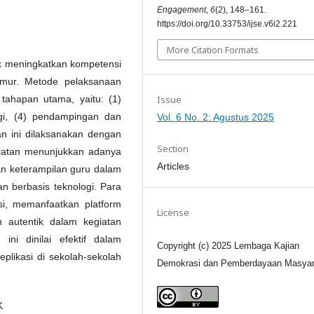
Engagement
,
6
(2), 148–161.
https://doi.org/10.33753/ijse.v6i2.221
More Citation Formats
k meningkatkan kompetensi
imur. Metode pelaksanaan
Issue
 tahapan utama, yaitu: (1)
logi, (4) pendampingan dan
Vol. 6 No. 2: Agustus 2025
tan ini dilaksanakan dengan
Section
egiatan menunjukkan adanya
Articles
n keterampilan guru dalam
an berbasis teknologi. Para
i, memanfaatkan platform
License
n autentik dalam kegiatan
ini dinilai efektif dalam
Copyright (c) 2025 Lembaga Kajian
plikasi di sekolah-sekolah
Demokrasi dan Pemberdayaan Masyar
K