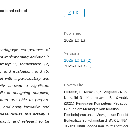
cational school
PDF
Published
2025-10-13
pedagogic competence of
Versions
 implementing activities is
2025-10-13 (2)
mely: (1) socialization, (2)
2025-10-13 (1)
ing and evaluation, and (5)
out with a participatory and
How to Cite
ity showed a significant
Putranto, I. ., Kusworo, K., Angriani ZN, S. 
ls in designing adaptive,
Nursafitri, S. ., Kharismawan, B. ., & Andria
chers are able to prepare
(2025). Penguatan Kompetensi Pedagog
rms, and apply formative and
Guru dalam Meningkatkan Kualitas
ese results, this activity is
Pembelajaran untuk Mewujudkan Pendid
Berkualitas Berkelanjutan di SMK L’PINA
apacity and relevant to be
Jakarta Timur.
Indonesian Journal of Soci