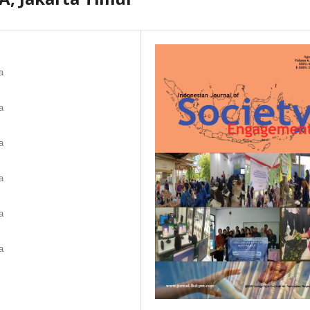
a
a
a
a
a
a