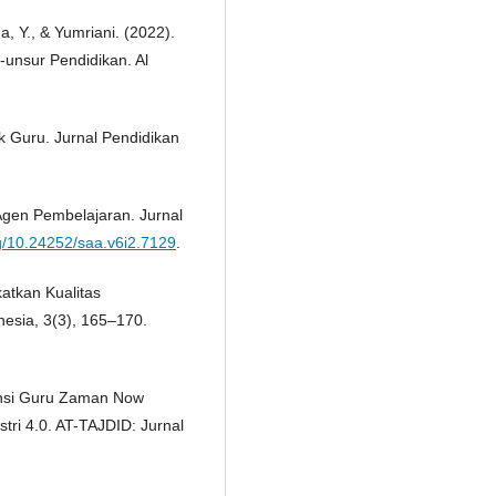
a, Y., & Yumriani. (2022).
-unsur Pendidikan. Al
k Guru. Jurnal Pendidikan
Agen Pembelajaran. Jurnal
rg/10.24252/saa.v6i2.7129
.
atkan Kualitas
nesia, 3(3), 165–170.
tensi Guru Zaman Now
ri 4.0. AT-TAJDID: Jurnal