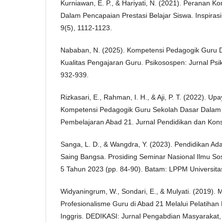
Kurniawan, E. P., & Hariyati, N. (2021). Peranan 
Dalam Pencapaian Prestasi Belajar Siswa. Inspira
9(5), 1112-1123.
Nababan, N. (2025). Kompetensi Pedagogik Guru
Kualitas Pengajaran Guru. Psikosospen: Jurnal Psi
932-939.
Rizkasari, E., Rahman, I. H., & Aji, P. T. (2022). U
Kompetensi Pedagogik Guru Sekolah Dasar Dalam
Pembelajaran Abad 21. Jurnal Pendidikan dan Konse
Sanga, L. D., & Wangdra, Y. (2023). Pendidikan A
Saing Bangsa. Prosiding Seminar Nasional Ilmu Sos
5 Tahun 2023 (pp. 84-90). Batam: LPPM Universita
Widyaningrum, W., Sondari, E., & Mulyati. (2019).
Profesionalisme Guru di Abad 21 Melalui Pelatiha
Inggris. DEDIKASI: Jurnal Pengabdian Masyarakat,