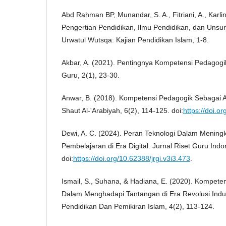
Abd Rahman BP, Munandar, S. A., Fitriani, A., Karlin
Pengertian Pendidikan, Ilmu Pendidikan, dan Unsur
Urwatul Wutsqa: Kajian Pendidikan Islam, 1-8.
Akbar, A. (2021). Pentingnya Kompetensi Pedagogi
Guru, 2(1), 23-30.
Anwar, B. (2018). Kompetensi Pedagogik Sebagai 
Shaut Al-'Arabiyah, 6(2), 114-125. doi:
https://doi.o
Dewi, A. C. (2024). Peran Teknologi Dalam Meningk
Pembelajaran di Era Digital. Jurnal Riset Guru Indo
doi:
https://doi.org/10.62388/jrgi.v3i3.473
.
Ismail, S., Suhana, & Hadiana, E. (2020). Kompe
Dalam Menghadapi Tantangan di Era Revolusi Indust
Pendidikan Dan Pemikiran Islam, 4(2), 113-124.