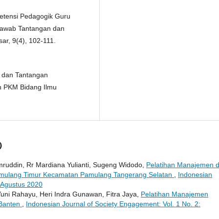
mpetensi Pedagogik Guru
jawab Tantangan dan
ar, 9(4), 102-111.
an dan Tantangan
an PKM Bidang Ilmu
)
amruddin, Rr Mardiana Yulianti, Sugeng Widodo,
Pelatihan Manajemen 
mulang Timur Kecamatan Pamulang Tangerang Selatan
,
Indonesian
: Agustus 2020
ni Rahayu, Heri Indra Gunawan, Fitra Jaya,
Pelatihan Manajemen
 Banten
,
Indonesian Journal of Society Engagement: Vol. 1 No. 2: