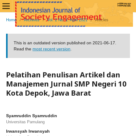
Home
/
Archives
/
Vol. 2 No. 1: April 2021
/
Articles
This is an outdated version published on 2021-06-17.
Read the
most recent version
.
Pelatihan Penulisan Artikel dan
Manajemen Jurnal SMP Negeri 10
Kota Depok, Jawa Barat
Syamruddin Syamruddin
Universitas Pamulang
Irwansyah Irwansyah