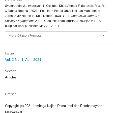
Syamruddin, S., Irwansyah, I., Oki Iqbal Khair, Ahmad Fitriansyah, Rita, R.,
& Tannia Regina. (2021). Pelatihan Penulisan Artikel dan Manajemen
Jurnal SMP Negeri 10 Kota Depok, Jawa Barat.
Indonesian Journal of
Society Engagement
,
2
(1), 14–38. https://doi.org/10.33753/ijse.v2i1.29
(Original work published May 28, 2021)
More Citation Formats
Issue
Vol. 2 No. 1: April 2021
Section
Articles
License
Copyright (c) 2021 Lembaga Kajian Demokrasi dan Pemberdayaan
Masyarakat