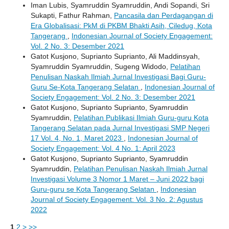
Iman Lubis, Syamruddin Syamruddin, Andi Sopandi, Sri
Sukapti, Fathur Rahman,
Pancasila dan Perdagangan di
Era Globalisasi: PkM di PKBM Bhakti Asih, Ciledug, Kota
Tangerang
,
Indonesian Journal of Society Engagement:
Vol. 2 No. 3: Desember 2021
Gatot Kusjono, Suprianto Suprianto, Ali Maddinsyah,
Syamruddin Syamruddin, Sugeng Widodo,
Pelatihan
Penulisan Naskah Ilmiah Jurnal Investigasi Bagi Guru-
Guru Se-Kota Tangerang Selatan
,
Indonesian Journal of
Society Engagement: Vol. 2 No. 3: Desember 2021
Gatot Kusjono, Suprianto Suprianto, Syamruddin
Syamruddin,
Pelatihan Publikasi Ilmiah Guru-guru Kota
Tangerang Selatan pada Jurnal Investigasi SMP Negeri
17 Vol. 4, No. 1, Maret 2023
,
Indonesian Journal of
Society Engagement: Vol. 4 No. 1: April 2023
Gatot Kusjono, Suprianto Suprianto, Syamruddin
Syamruddin,
Pelatihan Penulisan Naskah Ilmiah Jurnal
Investigasi Volume 3 Nomor 1 Maret – Juni 2022 bagi
Guru-guru se Kota Tangerang Selatan
,
Indonesian
Journal of Society Engagement: Vol. 3 No. 2: Agustus
2022
1
2
>
>>