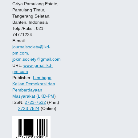
Griya Pamulang Estate,
Pamulang Timur,
Tangerang Selatan,
Banten, Indonesia
Telp./Faks.: 021-
74771224
E-mail:
journalsociety@lkd-
pm.com,
jpkm.society@gmail.com
URL:
www.jurnal.lkd-
pm.com
Publisher:
Lembaga
Kajian Demokrasi dan
Pemberdayaan
Masyarakat (LKD-PM
)
ISSN:
2723-7532
(Print)
---
2723-7524
(Online)