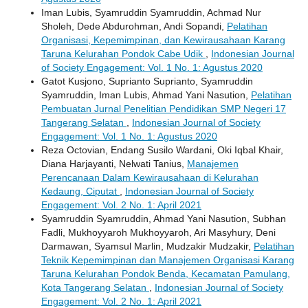
Iman Lubis, Syamruddin Syamruddin, Achmad Nur
Sholeh, Dede Abdurohman, Andi Sopandi,
Pelatihan
Organisasi, Kepemimpinan, dan Kewirausahaan Karang
Taruna Kelurahan Pondok Cabe Udik
,
Indonesian Journal
of Society Engagement: Vol. 1 No. 1: Agustus 2020
Gatot Kusjono, Suprianto Suprianto, Syamruddin
Syamruddin, Iman Lubis, Ahmad Yani Nasution,
Pelatihan
Pembuatan Jurnal Penelitian Pendidikan SMP Negeri 17
Tangerang Selatan
,
Indonesian Journal of Society
Engagement: Vol. 1 No. 1: Agustus 2020
Reza Octovian, Endang Susilo Wardani, Oki Iqbal Khair,
Diana Harjayanti, Nelwati Tanius,
Manajemen
Perencanaan Dalam Kewirausahaan di Kelurahan
Kedaung, Ciputat
,
Indonesian Journal of Society
Engagement: Vol. 2 No. 1: April 2021
Syamruddin Syamruddin, Ahmad Yani Nasution, Subhan
Fadli, Mukhoyyaroh Mukhoyyaroh, Ari Masyhury, Deni
Darmawan, Syamsul Marlin, Mudzakir Mudzakir,
Pelatihan
Teknik Kepemimpinan dan Manajemen Organisasi Karang
Taruna Kelurahan Pondok Benda, Kecamatan Pamulang,
Kota Tangerang Selatan
,
Indonesian Journal of Society
Engagement: Vol. 2 No. 1: April 2021