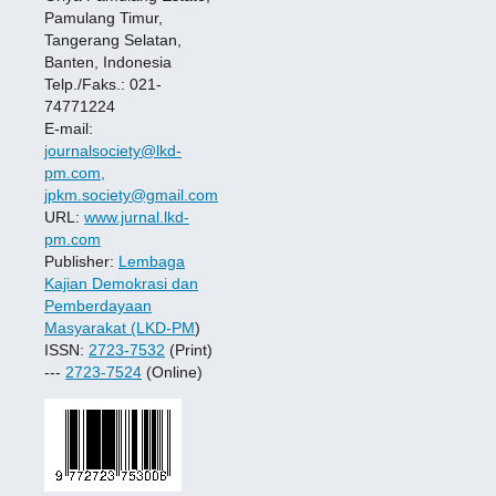
Pamulang Timur,
Tangerang Selatan,
Banten, Indonesia
Telp./Faks.: 021-
74771224
E-mail:
journalsociety@lkd-
pm.com,
jpkm.society@gmail.com
URL:
www.jurnal.lkd-
pm.com
Publisher:
Lembaga
Kajian Demokrasi dan
Pemberdayaan
Masyarakat (LKD-PM
)
ISSN:
2723-7532
(Print)
---
2723-7524
(Online)