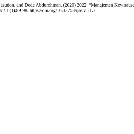
Nasution, and Dede Abdurohman. (2020) 2022. “Manajemen Kewirausa
ent
1 (1):89-98. https://doi.org/10.33753/ijse.v1i1.7.