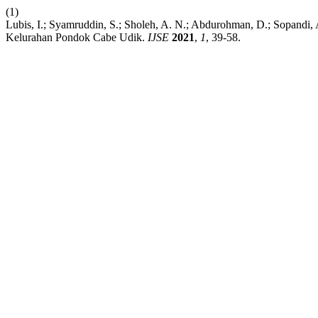
(1)
Lubis, I.; Syamruddin, S.; Sholeh, A. N.; Abdurohman, D.; Sopandi
Kelurahan Pondok Cabe Udik.
IJSE
2021
,
1
, 39-58.