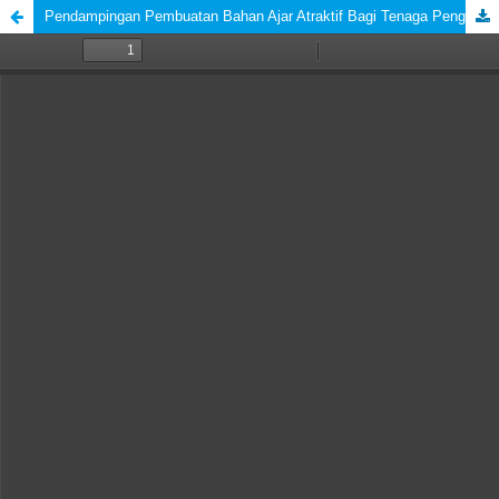
Pendampingan Pembuatan Bahan Ajar Atraktif Bagi Tenaga Pengajar Sebagai Penunjang Pembelajaran Siswa/Siswi SMA BP FAI UMJ Muhammadiyah Boarding School "Ki Bagus Hadikusumo"