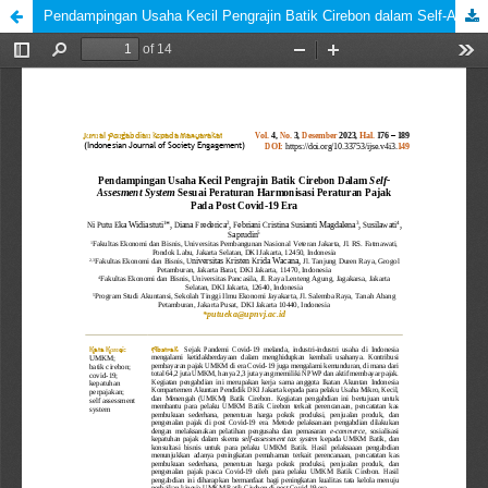
Pendampingan Usaha Kecil Pengrajin Batik Cirebon dalam Self-Assesment System Sesuai Peraturan Harmonisasi Peraturan Pajak pada Post Covid-19 Era