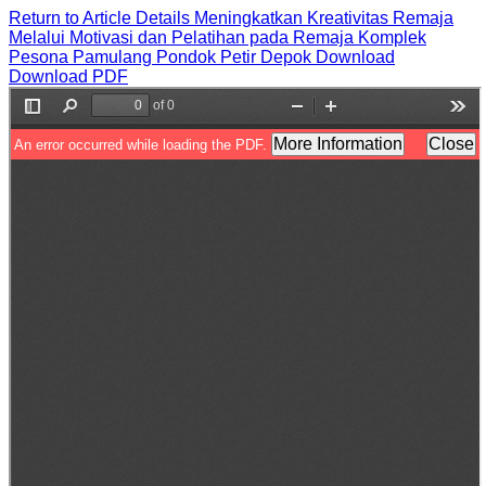
Return to Article Details
Meningkatkan Kreativitas Remaja
Melalui Motivasi dan Pelatihan pada Remaja Komplek
Pesona Pamulang Pondok Petir Depok
Download
Download PDF