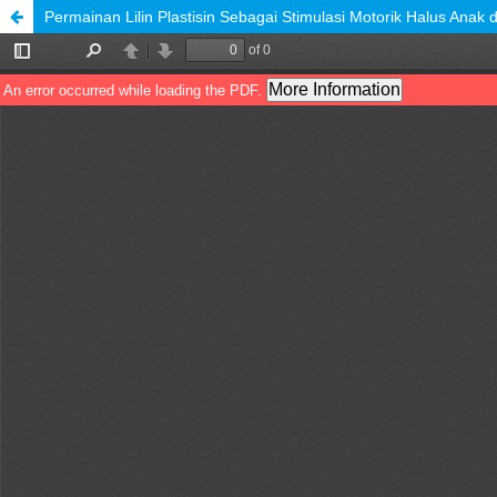
Permainan Lilin Plastisin Sebagai Stimulasi Motorik Halus Anak